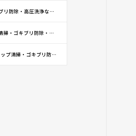
プロを呼ぶタイミング3選｜グリーストラップ清掃・ゴキブリ防除・高圧洗浄ならGRITに
詰まった時に最初に確認すること3選｜グリーストラップ清掃・ゴキブリ防除・高圧洗浄ならGRITに
自分たちで掃除するメリット・デメリット｜グリーストラップ清掃・ゴキブリ防除・排水管高圧洗浄ならGRIT合同会社にお任せください！