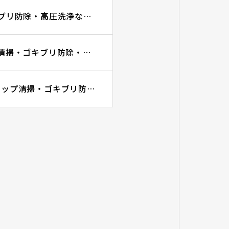
プロを呼ぶタイミング3選｜グリーストラップ清掃・ゴキブリ防除・高圧洗浄ならGRITに
詰まった時に最初に確認すること3選｜グリーストラップ清掃・ゴキブリ防除・高圧洗浄ならGRITに
自分たちで掃除するメリット・デメリット｜グリーストラップ清掃・ゴキブリ防除・排水管高圧洗浄ならGRIT合同会社にお任せください！